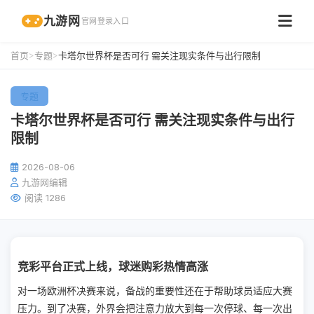
九游网
官网登录入口
首页
>
专题
>
卡塔尔世界杯是否可行 需关注现实条件与出行限制
专题
卡塔尔世界杯是否可行 需关注现实条件与出行
限制
2026-08-06
九游网编辑
阅读 1286
竞彩平台正式上线，球迷购彩热情高涨
对一场欧洲杯决赛来说，备战的重要性还在于帮助球员适应大赛
压力。到了决赛，外界会把注意力放大到每一次停球、每一次出