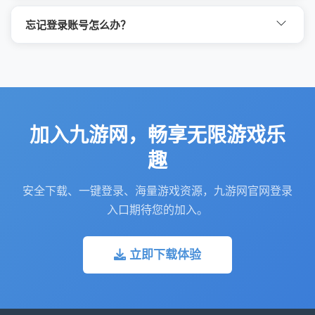
忘记登录账号怎么办？
加入九游网，畅享无限游戏乐
趣
安全下载、一键登录、海量游戏资源，九游网官网登录
入口期待您的加入。
立即下载体验