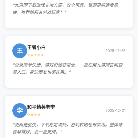
"九游网下载游戏非常方便，安全可靠，资源更新速度很
快，推荐给所有游戏玩家！"
王者小白
王
2025-11-28
⭐⭐⭐⭐⭐
"登录简单快捷，游戏资源非常全，一直在用九游网官网登
录入口，身边朋友也都在用。"
和平精英老李
李
2025-12-01
⭐⭐⭐⭐
"更新速度快，下载稳定流畅，游戏攻略也很实用。整体体
验非常好，会一直支持。"