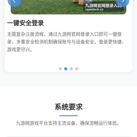
一键安全登录
无需复杂注册流程，通过九游网官网登录入口即可一键登
录，多重安全检测机制确保账号与设备安全。登录更快捷，
游戏更尽兴。
系统要求
九游网游戏平台支持主流设备，确保流畅运行体验。