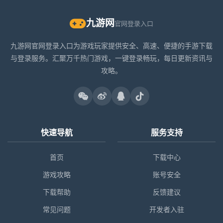
九游网
官网登录入口
九游网官网登录入口为游戏玩家提供安全、高速、便捷的手游下载
与登录服务。汇聚万千热门游戏，一键登录畅玩，每日更新资讯与
攻略。
快速导航
服务支持
首页
下载中心
游戏攻略
账号安全
下载帮助
反馈建议
常见问题
开发者入驻