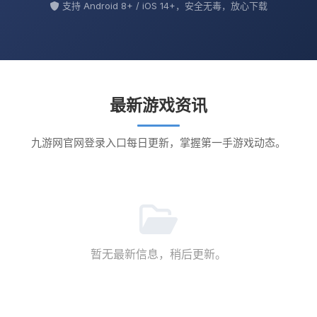
支持 Android 8+ / iOS 14+，安全无毒，放心下载
最新游戏资讯
九游网官网登录入口每日更新，掌握第一手游戏动态。
暂无最新信息，稍后更新。