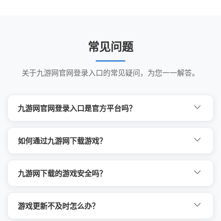
常见问题
关于九游网官网登录入口的常见疑问，为您一一解答。
九游网官网登录入口是官方平台吗？
如何通过九游网下载游戏？
九游网下载的游戏安全吗？
游戏更新不及时怎么办？